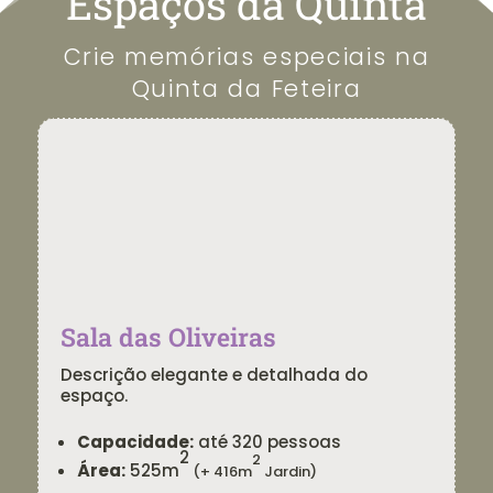
Espaços da Quinta
Crie memórias especiais na
Quinta da Feteira
Sala das Oliveiras
Descrição elegante e detalhada do
espaço.
Capacidade:
até 320 pessoas
2
2
Área:
525m
(+ 416m
Jardin)