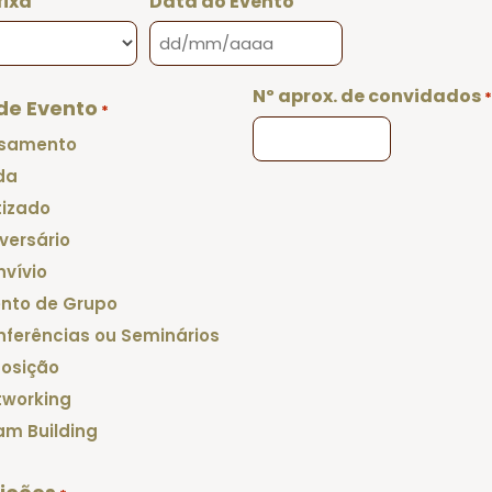
fixa
Data do Evento
DD
barra
Nº aprox. de convidados
*
de Evento
MM
*
barra
samento
AAAA
da
tizado
versário
vívio
ento de Grupo
nferências ou Seminários
posição
tworking
am Building