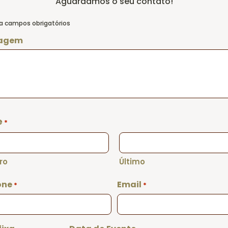
Aguardamos o seu contato!
ca campos obrigatórios
agem
e
*
ro
Último
one
Email
*
*