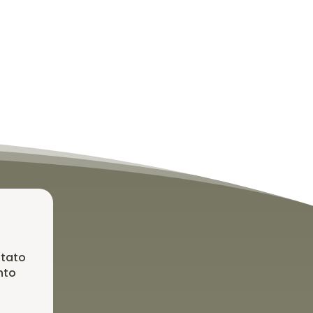
ntato
nto