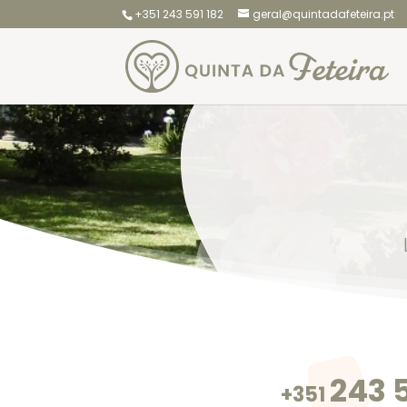
+351 243 591 182
geral@quintadafeteira.pt
243 5
+351