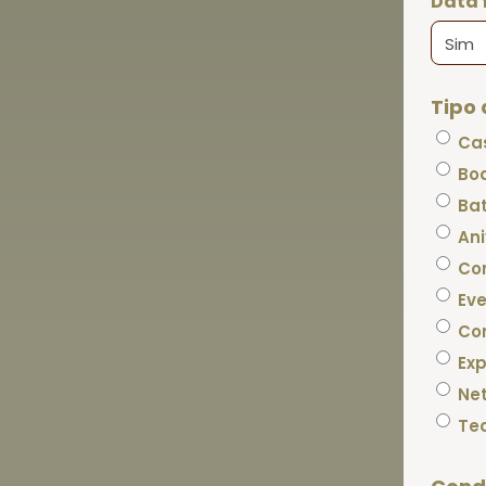
Data 
Tipo 
Ca
Bo
Ba
Ani
Con
Ev
Co
Ex
Ne
Te