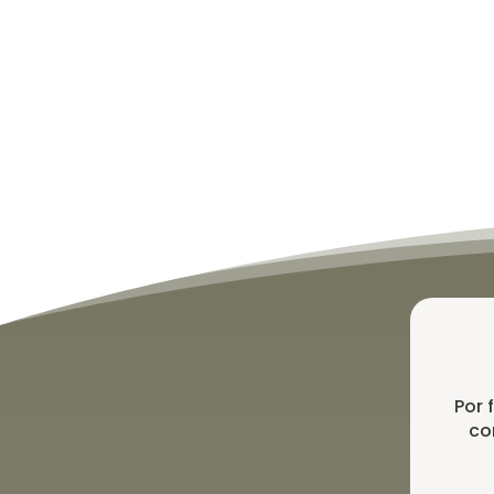
Por 
co