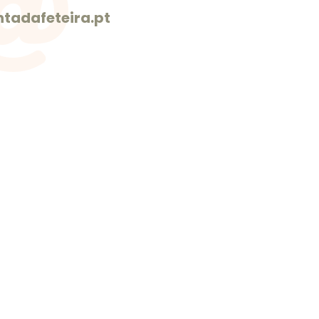

tadafeteira.pt