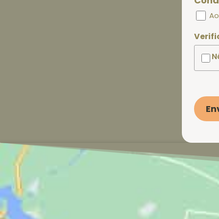
Cond
Ao
Verif
N