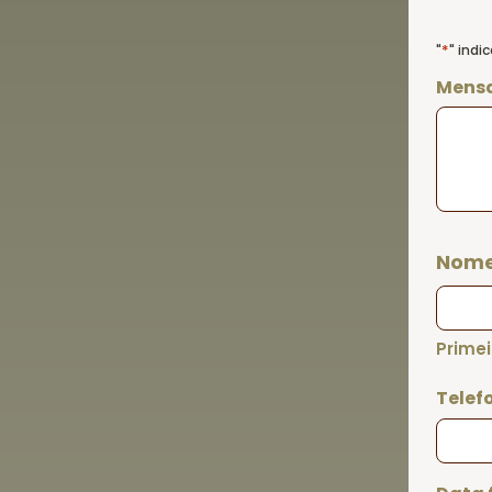
*
"
" indi
Mens
Nom
Primei
Telef