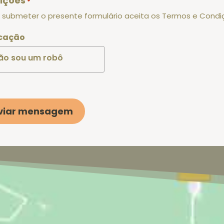
ições
*
 submeter o presente formulário aceita os Termos e Condi
icação
ão sou um robô