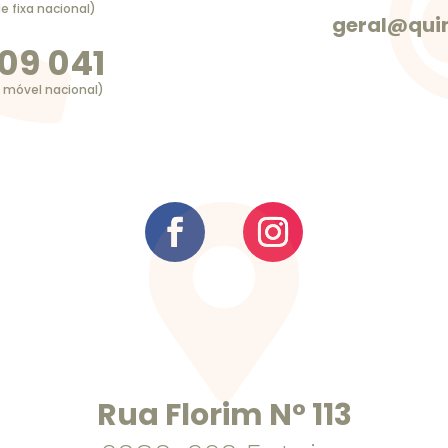

 fixa nacional)
geral@quin
09 041
 móvel nacional)

Rua Florim N° 113